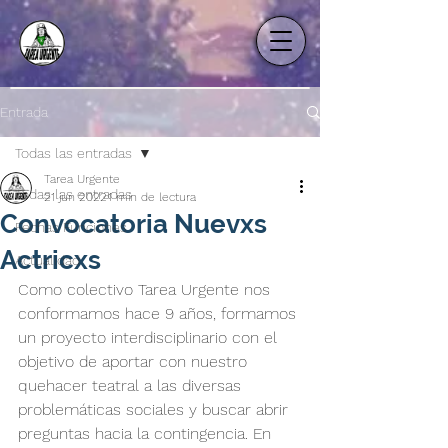
Entrada
Todas las entradas
Tarea Urgente
Todas las entradas
21 jun 2022
1 min de lectura
Convocatoria Nuevxs
Fechas Funciones
Actricxs
Actualidad
Como colectivo Tarea Urgente nos 
conformamos hace 9 años, formamos 
un proyecto interdisciplinario con el 
objetivo de aportar con nuestro 
quehacer teatral a las diversas 
problemáticas sociales y buscar abrir 
preguntas hacia la contingencia. En 