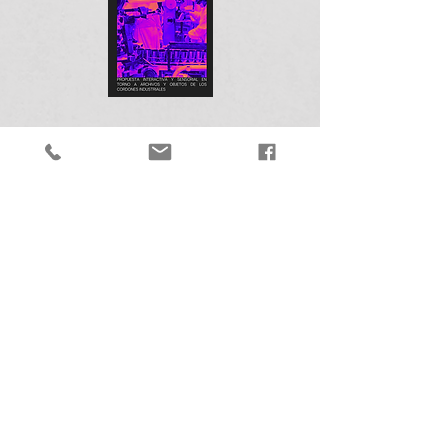
Trae todos los recuerdos vívidos,
simbólicos y semiológicamente
muy bien representados. Y eso ha
traído, por supuesto, el revivir un
período que fue casi un sueño."
Patricio Hernández