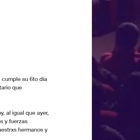
s cumple su 6to día 
tario que 
 al igual que ayer, 
s y fuerzas 
uestrxs hermanos y 