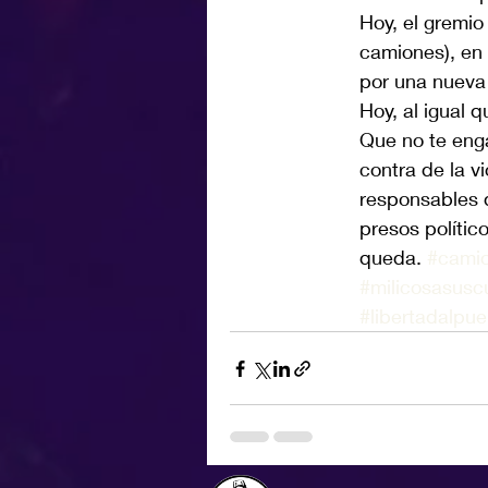
Hoy, el gremio
camiones), en 
por una nueva 
Hoy, al igual 
Que no te eng
contra de la v
responsables d
presos polític
queda. 
#camio
#milicosasusc
#libertadalp