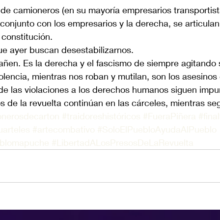
 de camioneros (en su mayoría empresarios transportis
conjunto con los empresarios y la derecha, se articulan 
constitución. 
que ayer buscan desestabilizarnos. 
añen. Es la derecha y el fascismo de siempre agitando
iolencia, mientras nos roban y mutilan, son los asesinos
e las violaciones a los derechos humanos siguen impun
os de la revuelta continúan en las cárceles, mientras s
nerosdecarton
#traidoreshistóricos
#FueraPiñera
#fin
uarteles
#artecombativo
#SoloElPuebloAyudaAlPueblo
ueblomapuche
#LibertadALosPresosDeLaRevuelta