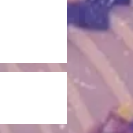
exiones entorno a
ías y distopias