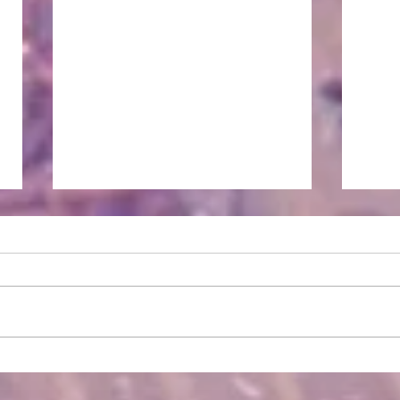
Sala de Profes: Temporada
Refl
2022 en Matucana 100.
utop