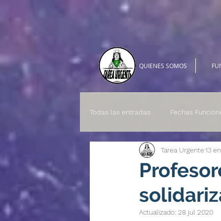
QUIENES SOMOS
FU
Todas las entradas
Fechas Funcion
Tarea Urgente
13 e
Profesor
solidari
Actualizado:
28 jul 2020