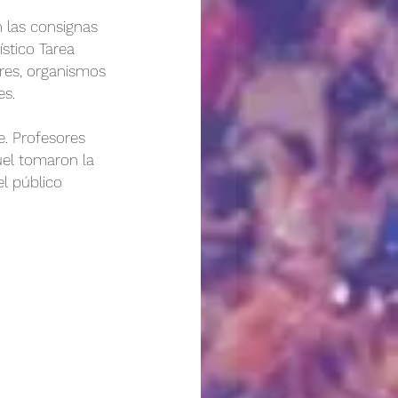
 las consignas 
ístico Tarea 
res, organismos 
es.
e. Profesores 
el tomaron la 
el público 