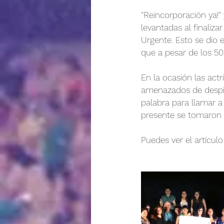
"Reincorporación ya!"
levantadas al finaliza
Urgente. Esto se dio 
que a pesar de los 50
En la ocasión las actr
amenazados de despid
palabra para llamar a 
presente se tomaron 
Puedes ver el artículo