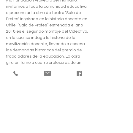
y la Fundación Proyecto Ser Humano, 
invitamos a toda la comunidad educativa 
a presenciar la obra de teatro "Sala de 
Profes" inspirada en la historia docente en 
Chile. “Sala de Profes” estrenada el año 
2018 es el segundo montaje del Colectivo, 
en la cual se indaga la historia de la 
movilización docente, llevando a escena 
las demandas históricas del gremio de 
trabajadores de la educación. La obra 
gira en torno a cuatro profesoras de un 
liceo público, que nos muestran desde la 
intimidad de una sala de profesores, las 
complejas condiciones laborales de los y 
las docentes quienes exigen terminar con 
el agobio laboral junto a otras demandas 
que se vinculan directamente con la 
calidad de la educación. Paralelamente 
se trae al presente el proyecto en la 
Escuela Nacional Unificada (ENU) 
recogiendo sus propuestas de educación 
permanente, democrática, participativa y 