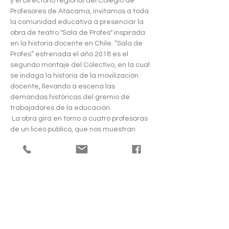
y el Directorio regional del Colegio de 
Profesores de Atacama, invitamos a toda 
la comunidad educativa a presenciar la 
obra de teatro "Sala de Profes" inspirada 
en la historia docente en Chile. “Sala de 
Profes” estrenada el año 2018 es el 
segundo montaje del Colectivo, en la cual 
se indaga la historia de la movilización 
docente, llevando a escena las 
demandas históricas del gremio de 
trabajadores de la educación.
 La obra gira en torno a cuatro profesoras 
de un liceo público, que nos muestran 
desde la intimidad de una sala de 
profesores, las complejas condiciones 
laborales de los y las docentes quienes 
exigen terminar con el agobio laboral 
junto a otras demandas que se vinculan 
directamente con la calidad de la 
educación. Paralelamente se trae al 
presente el proyecto en la Escuela 
Nacional Unificada (ENU) recogiendo sus 