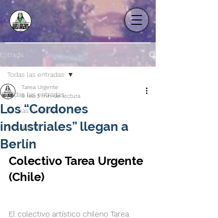
Entrada
Todas las entradas
Tarea Urgente
Todas las entradas
9 feb
3 min de lectura
Los “Cordones
Fechas Funciones
industriales” llegan a
Actualidad
Berlín
Colectivo Tarea Urgente 
(Chile)
El colectivo artístico chileno Tarea 