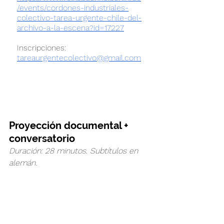
/events/cordones-industriales-
colectivo-tarea-urgente-chile-del-
archivo-a-la-escena?id=17227
Inscripciones: 
tareaurgentecolectivo@gmail.com
Proyección documental + 
conversatorio
Duración: 28 minutos. Subtítulos en 
alemán.