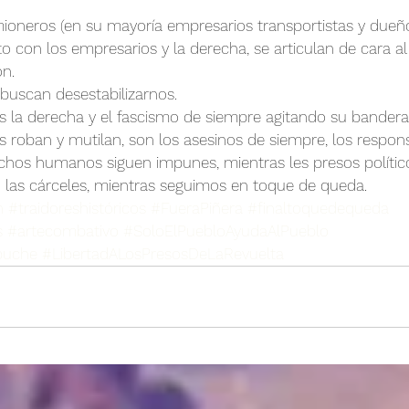
mioneros (en su mayoría empresarios transportistas y dueñ
o con los empresarios y la derecha, se articulan de cara al 
n. 
 buscan desestabilizarnos. 
 la derecha y el fascismo de siempre agitando su bandera
os roban y mutilan, son los asesinos de siempre, los respon
echos humanos siguen impunes, mientras les presos político
 las cárceles, mientras seguimos en toque de queda. 
n
#traidoreshistóricos
#FueraPiñera
#finaltoquedequeda
s
#artecombativo
#SoloElPuebloAyudaAlPueblo
puche
#LibertadALosPresosDeLaRevuelta