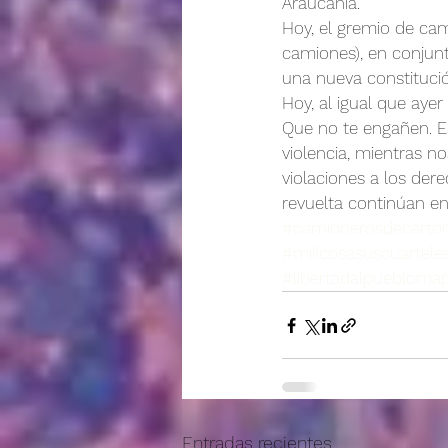
Araucanía.
Hoy, el gremio de ca
camiones), en conjunt
una nueva constitució
Hoy, al igual que ayer
Que no te engañen. Es
violencia, mientras n
violaciones a los der
revuelta continúan en
#camionerosdecarto
#milicosasuscuartele
#libertadalpuebloma
Entradas recientes