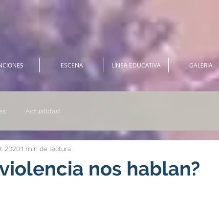
NCIONES
ESCENA
LÍNEA EDUCATIVA
GALERIA
es
Actualidad
pt 2020
1 min de lectura
violencia nos hablan?