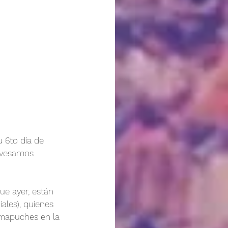
 6to día de 
ravesamos 
ue ayer, están 
ales), quienes 
mapuches en la 